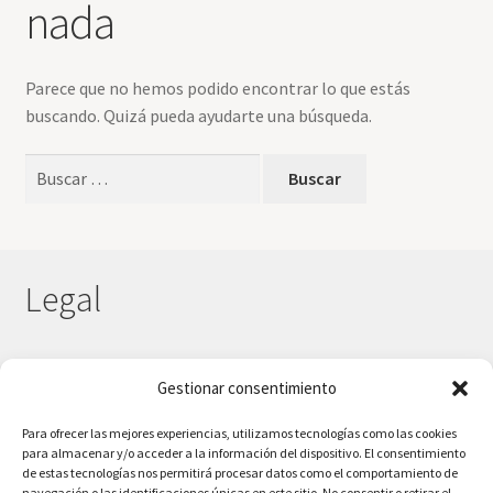
nada
Parece que no hemos podido encontrar lo que estás
buscando. Quizá pueda ayudarte una búsqueda.
Buscar:
Legal
Gestionar consentimiento
Aviso Legal
Política de privacidad
Para ofrecer las mejores experiencias, utilizamos tecnologías como las cookies
Política de cookies
para almacenar y/o acceder a la información del dispositivo. El consentimiento
de estas tecnologías nos permitirá procesar datos como el comportamiento de
Formas de pago y devoluciones
navegación o las identificaciones únicas en este sitio. No consentir o retirar el