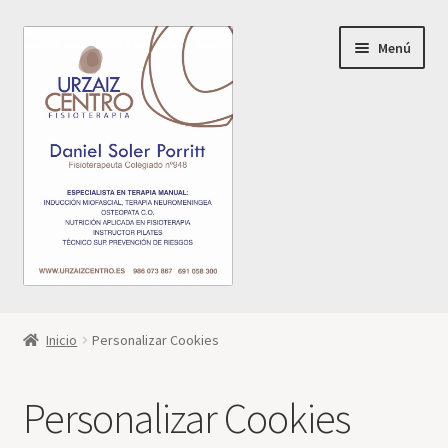
Ir
Ir
Menú
a
al
la
contenido
navegación
Mi cuenta
Inicio
Personalizar Cookies
Personalizar Cookies