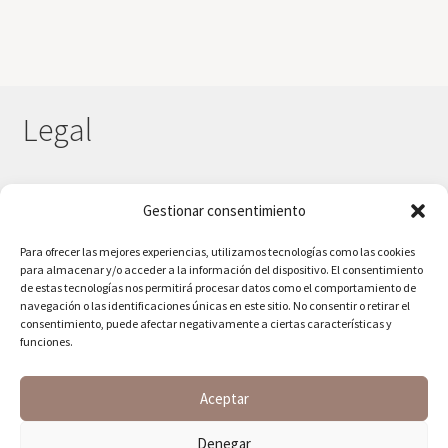
Legal
Gestionar consentimiento
Aviso Legal
Política de privacidad
Para ofrecer las mejores experiencias, utilizamos tecnologías como las cookies
Política de cookies
para almacenar y/o acceder a la información del dispositivo. El consentimiento
de estas tecnologías nos permitirá procesar datos como el comportamiento de
Formas de pago y devoluciones
navegación o las identificaciones únicas en este sitio. No consentir o retirar el
consentimiento, puede afectar negativamente a ciertas características y
funciones.
Aceptar
© Reservas 2026
Denegar
Política de Privacidad
Construido con WooCommerce
.